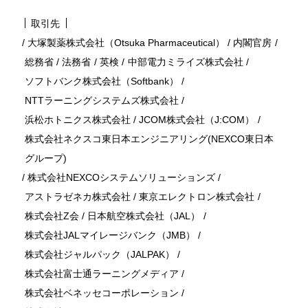
取引先
/
大塚製薬株式会社（Otsuka Pharmaceutical）
/
内閣官房
/
総務省
/
法務省
/
英検
/
中部電力ミライズ株式会社
/
ソフトバンク株式会社（Softbank）
/
NTTラーニングシステムズ株式会社
/
浜松ホトニクス株式会社
/
JCOM株式会社（J:COM）
/
株式会社ネクスコ東日本エンジニアリング(NEXCO東日本
グループ)
/
株式会社NEXCOシステムソリューションズ
/
アストラゼネカ株式会社
/
東京エレクトロン株式会社
/
株式会社Z会
/
日本航空株式会社（JAL）
/
株式会社JALマイレージバンク（JMB）
/
株式会社ジャルパック（JALPAK）
/
株式会社富士通ラーニングメディア
/
株式会社ベネッセコーポレーション
/