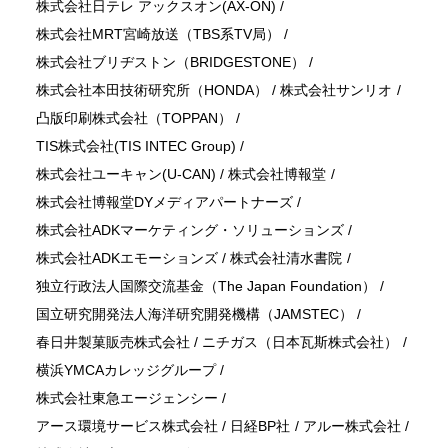
株式会社日テレ アックスオン(AX-ON)
/
株式会社MRT宮崎放送（TBS系TV局）
/
株式会社ブリヂストン（BRIDGESTONE）
/
株式会社本田技術研究所（HONDA）
/
株式会社サンリオ
/
凸版印刷株式会社（TOPPAN）
/
TIS株式会社(TIS INTEC Group)
/
株式会社ユーキャン(U-CAN)
/
株式会社博報堂
/
株式会社博報堂DYメディアパートナーズ
/
株式会社ADKマーケティング・ソリューションズ
/
株式会社ADKエモーションズ
/
株式会社清水書院
/
独立行政法人国際交流基金（The Japan Foundation）
/
国立研究開発法人海洋研究開発機構（JAMSTEC）
/
春日井製菓販売株式会社
/
ニチガス（日本瓦斯株式会社）
/
横浜YMCAカレッジグループ
/
株式会社東急エージェンシー
/
アース環境サービス株式会社
/
日経BP社
/
アルー株式会社
/