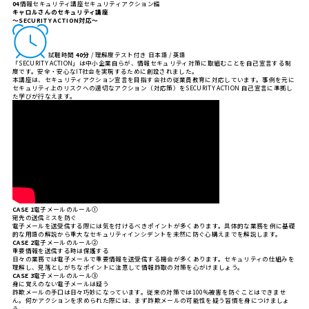
04
情報セキュリティ講座
セキュリティアクション編
キャロルさんのセキュリティ講座
〜SECURITY ACTION対応〜
試聴時間
40分
/ 理解度テスト付き
日本語 / 英語
「SECURITY ACTION」は中小企業自らが、情報セキュリティ対策に取組むことを自己宣言する制
度です。安全・安心なIT社会を実現するために創設されました。
本講座は、セキュリティアクション宣言を目指す会社の従業員教育に対応しています。事例を元に
セキュリティ上のリスクへの適切なアクション（対応策）をSECURITY ACTION 自己宣言に準拠し
た学びが行なえます。
CASE 1
電子メールのルール①
宛先の送信ミスを防ぐ
電子メールを送受信する際には気を付けるべきポイントが多くあります。具体的な業務を例に基礎
的な用語の解説から重大なセキュリティインシデントを未然に防ぐ心構えまでを解説します。
CASE 2
電子メールのルール②
重要情報を送信する時は保護する
日々の業務では電子メールで重要情報を送受信する機会が多くあります。セキュリティの仕組みを
理解し、見落としがちなポイントに注意して情報詐取の対策を心がけましょう。
CASE 3
電子メールのルール③
身に覚えのない電子メールは疑う
詐欺メールの手口は日々巧妙になっています。従来の対策では100%被害を防ぐことはできませ
ん。何かアクションを求められた際には、まず詐欺メールの可能性を疑う習慣を身につけましょ
う。