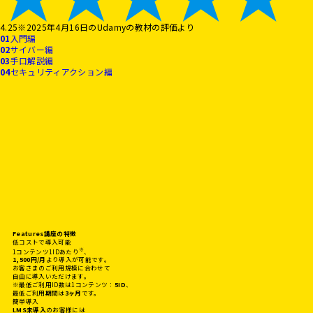
4.25
※2025年4月16日のUdamyの教材の評価より
01
入門編
02
サイバー編
03
手口解説編
04
セキュリティアクション編
Features
講座の特徴
低コストで導入可能
※
1コンテンツ1IDあたり
、
1,500円/月
より導入が可能です。
お客さまのご利用規模に合わせて
自由に導入いただけます。
※
最低ご利用ID数は1コンテンツ：
5ID
、
最低ご利用期間は
3ヶ月
です。
簡単導入
LMS未導入
のお客様には