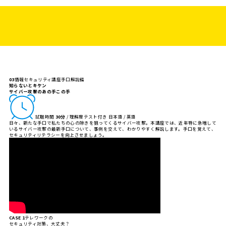
03
情報セキュリティ講座
手口解説編
知らないとキケン
サイバー攻撃のあの手この手
試聴時間
30分
/ 理解度テスト付き
日本語 / 英語
日々、新たな手口で私たちの心の隙きを狙ってくるサイバー攻撃。本講座では、近年特に急増して
いるサイバー攻撃の最新手口について、事例を交えて、わかりやすく解説します。手口を覚えて、
セキュリティリテラシーを向上させましょう。
CASE 1
テレワークの
セキュリティ対策、大丈夫？