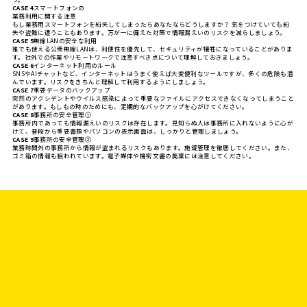
CASE 4
スマートフォンの
業務利用に関する注意
もし業務用スマートフォンを紛失してしまったらあなたならどうしますか？ 気をつけていても紛
失や盗難に遭うこともあります。万が一に備えた対策で情報漏えいのリスクを減らしましょう。
CASE 5
無線LANの安全な利用
誰でも使える公衆無線LANは、利便性を優先して、セキュリティが犠牲になっていることがありま
す。社外での作業やリモートワークで注意すべき点について理解しておきましょう。
CASE 6
インターネット利用のルール
SNSやAIチャットなど、インターネットはうまく使えば大変便利なツールですが、多くの危険も潜
んでいます。リスクをきちんと理解して利用するようにしましょう。
CASE 7
重要データのバックアップ
突然のアクシデントやウイルス感染によって重要なファイルにアクセスできなくなってしまうこと
があります。もしもの時のためにも、定期的なバックアップを心がけてください。
CASE 8
事務所の安全管理①
事務所内であっても情報漏えいのリスクは存在します。見知らぬ人は事務所に入れないように心が
けて、普段から重要書類やパソコンの表示画面は、しっかりと管理しましょう。
CASE 9
事務所の安全管理②
業務時間外の事務所から情報が盗まれるリスクもあります。施錠管理を徹底してください。また、
ゴミ箱の情報も狙われています。電子媒体や機密文書の廃棄には注意してください。