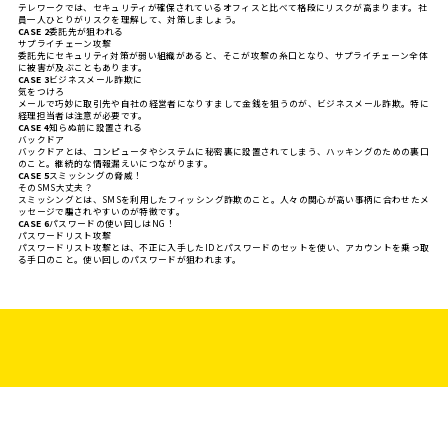
テレワークでは、セキュリティが確保されているオフィスと比べて格段にリスクが高まります。社
員一人ひとりがリスクを理解して、対策しましょう。
CASE 2
委託先が狙われる
サプライチェーン攻撃
委託先にセキュリティ対策が弱い組織があると、そこが攻撃の糸口となり、サプライチェーン全体
に被害が及ぶこともあります。
CASE 3
ビジネスメール詐欺に
気をつけろ
メールで巧妙に取引先や自社の経営者になりすまして金銭を狙うのが、ビジネスメール詐欺。特に
経理担当者は注意が必要です。
CASE 4
知らぬ前に設置される
バックドア
バックドアとは、コンピュータやシステムに秘密裏に設置されてしまう、ハッキングのための裏口
のこと。継続的な情報漏えいにつながります。
CASE 5
スミッシングの脅威！
そのSMS大丈夫？
スミッシングとは、SMSを利用したフィッシング詐欺のこと。人々の関心が高い事柄に合わせたメ
ッセージで騙されやすいのが特徴です。
CASE 6
パスワードの使い回しはNG！
パスワードリスト攻撃
パスワードリスト攻撃とは、不正に入手したIDとパスワードのセットを使い、アカウントを乗っ取
る手口のこと。使い回しのパスワードが狙われます。