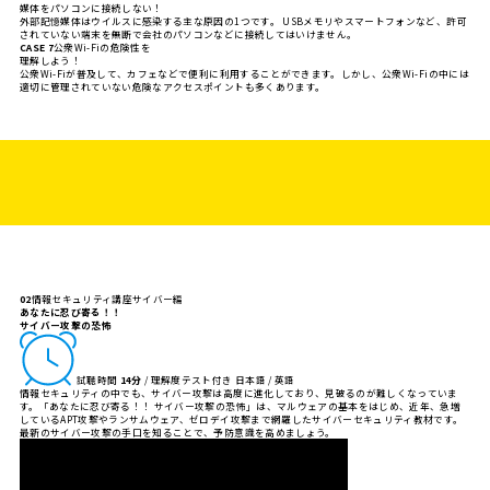
媒体をパソコンに接続しない！
外部記憶媒体はウイルスに感染する主な原因の1つです。 USBメモリやスマートフォンなど、許可
されていない端末を無断で会社のパソコンなどに接続してはいけません。
CASE 7
公衆Wi-Fiの危険性を
理解しよう！
公衆Wi-Fiが普及して、カフェなどで便利に利用することができます。しかし、公衆Wi-Fiの中には
適切に管理されていない危険なアクセスポイントも多くあります。
02
情報セキュリティ講座
サイバー編
あなたに忍び寄る！！
サイバー攻撃の恐怖
試聴時間
14分
/ 理解度テスト付き
日本語 / 英語
情報セキュリティの中でも、サイバー攻撃は高度に進化しており、見破るのが難しくなっていま
す。「あなたに忍び寄る！！ サイバー攻撃の恐怖」は、マルウェアの基本をはじめ、近年、急増
しているAPT攻撃やランサムウェア、ゼロデイ攻撃まで網羅したサイバーセキュリティ教材です。
最新のサイバー攻撃の手口を知ることで、予防意識を高めましょう。