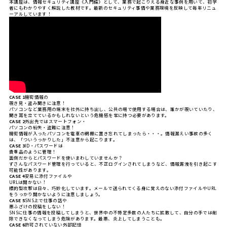
本講座は、情報セキュリティ講座《入門編》として、業務で起こりえる身近な事例を用いて、初学
者にもわかりやすく解説した教材です。最新のセキュリティ事情や業務環境を反映して毎年リニュ
ーアルしています！
CASE 1
機密情報の
覗き見・盗み聞きに注意！
パソコンなど業務用の端末を社外に持ち出し、公共の場で使用する場合は、誰かが覗いていたり、
聞き耳を立てているかもしれないという危機感を常に持つ必要があります。
CASE 2
外出先ではスマートフォン・
パソコンの紛失・盗難に注意！
機密情報が入ったパソコンを電車の網棚に置き忘れてしまったら・・・。情報漏えい事故の多く
は、「ついうっかりした」不注意から起こります。
CASE 3
ID・パスワードは
貴重品のように管理！
面倒だからとパスワードを使いまわしていませんか？
ずさんなパスワード管理を行っていると、不正ログインされてしまうなど、情報漏洩を引き起こす
可能性があります。
CASE 4
安易に添付ファイルや
URLは開かない！
標的型攻撃は日々、巧妙化しています。メールで送られてくる身に覚えのない添付ファイルやURL
をうっかり開かないように注意しましょう。
CASE 5
SNS上で仕事の話や
悪ふざけの投稿をしない！
SNSに仕事の情報を投稿してしまうと、世界中の不特定多数の人たちに拡散して、自分の手では削
除できなくなってしまう危険があります。最悪、炎上してしまうことも。
CASE 6
許可されていない外部記憶