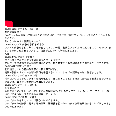
CASE 1
実行ファイル（exe）は
なぜ危険なの？
Exeファイルが危険って聞いたことがあるけど、そもそも「実行ファイル」って何のことかよくわ
からない。
そんな人は今すぐ動画をチェック！
CASE 2
ファイル偽装の手口を知ろう
ファイル偽装の手口は年々、巧妙化しており、一見、危険なファイルだと気づきにくくなっていま
す。うっかり騙されないように、偽装手口について学習しましょう。
ええ
CASE 3
マルウェアって何？
ウイルスとマルウェアって何が違うのでしょうか？
マルウェアの種類や侵入経路を知ることで、個人端末からの情報漏洩を予防することができます。
CASE 4
APT攻撃って何？
近年増加している標的型攻撃の一種「APT攻撃」。
高度で執拗なサイバー攻撃の手口を学習することで、サイバー犯罪を未然に防ぎましょう。
CASE 5
ランサムウェアって何？
パソコンやスマホのファイルを暗号化して、元に戻すことと引き換えに身代金を要求するランサム
ウェアは、日本でも爆発的に増加しています。
CASE 6
アップデートしないと
どうなるの？
面倒だからと、後回しにしてしまいがちなOSやソフトのアップデート。もし、アップデートしな
いとどのようなリスクがあるか学習しましょう。
CASE 7
ゼロデイ攻撃って何？
アップデートさえしていれば安心ではありません。
アップデートの隙間に発生する未修正の脆弱性を狙ったゼロデイ攻撃を予防するにはどうしたらよ
いのでしょうか？