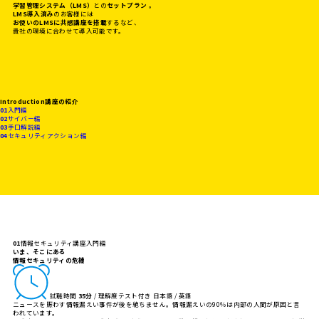
学習管理システム（LMS）
との
セットプラン
。
LMS導入済み
のお客様には
お使いのLMSに共感講座を搭載
するなど、
貴社の環境に合わせて導入可能です。
Introduction
講座の紹介
01
入門編
02
サイバー編
03
手口解説編
04
セキュリティアクション編
01
情報セキュリティ講座
入門編
いま、そこにある
情報セキュリティの危機
試聴時間
35分
/ 理解度テスト付き
日本語 / 英語
ニュースを賑わす情報漏えい事件が後を絶ちません。情報漏えいの90％は内部の人間が原因と言
われています。